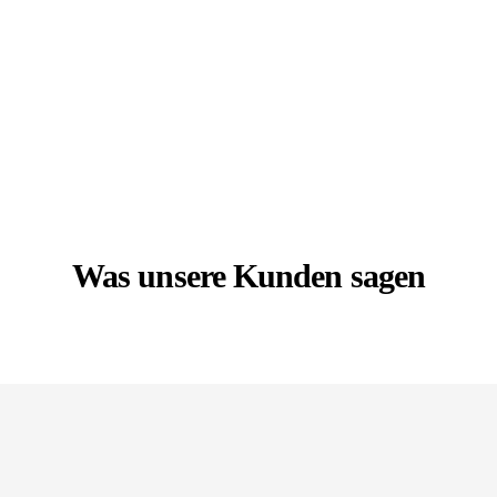
Was unsere Kunden sagen
Rundum zufrieden.
Die Arbeiten sind sehr professionell ausgeführt worden. Wir
haben einen Anstrich inkl. farblicher Akzente beauftragt. Wenn