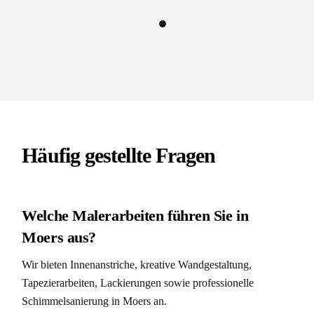
weiß gestrichen. Das Ergebnis war fantastisch – die Wände
sahen aus wie neu und alles war super ordentlich. Eine rundum
stressfreie Erfahrung!
Tamara Kuhlmann
Häufig gestellte Fragen
Welche Malerarbeiten führen Sie in
Moers aus?
Wir bieten Innenanstriche, kreative Wandgestaltung,
Tapezierarbeiten, Lackierungen sowie professionelle
Schimmelsanierung in Moers an.