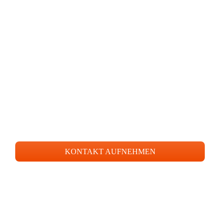
Lassen Sie uns gemeinsam
Farbe in Ihre Räume bringen!
Vereinbaren Sie jetzt Ihre kostenfreie Erstberatung mit Ihrem
Nr.1 Malerbetrieb in Moers.
KONTAKT AUFNEHMEN